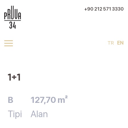
+90 212 571 3330
TR
EN
1+1
B
127,70 m²
Tipi
Alan