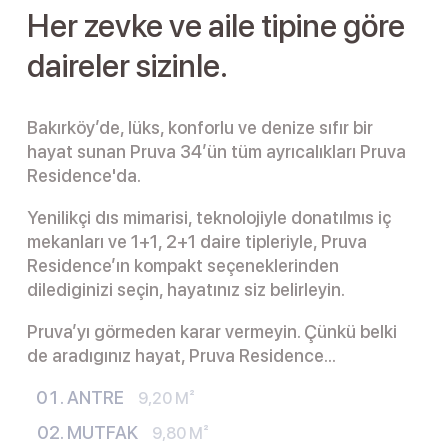
Her zevke ve aile tipine göre
daireler sizinle.
Bakırköy’de, lüks, konforlu ve denize sıfır bir
hayat sunan Pruva 34’ün tüm ayrıcalıkları Pruva
Residence'da.
Yenilikçi dıs mimarisi, teknolojiyle donatılmıs iç
mekanları ve 1+1, 2+1 daire tipleriyle, Pruva
Residence’ın kompakt seçeneklerinden
dilediginizi seçin, hayatınız siz belirleyin.
Pruva’yı görmeden karar vermeyin. Çünkü belki
de aradıgınız hayat, Pruva Residence...
ANTRE
9,20 M²
MUTFAK
9,80 M²