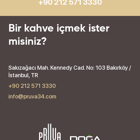
+90 212 571 3330
Bir kahve içmek ister
misiniz?
Sakızağacı Mah. Kennedy Cad. No: 103 Bakırköy /
İstanbul, TR
+90 212 571 3330
info@pruva34.com