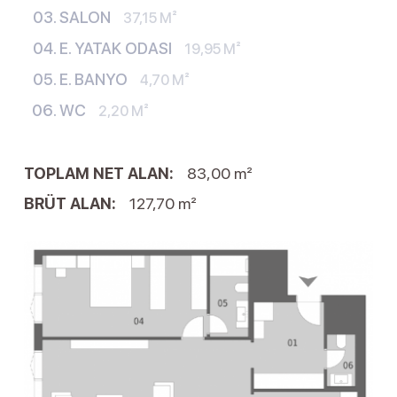
SALON
37,15 M²
E. YATAK ODASI
19,95 M²
E. BANYO
4,70 M²
WC
2,20 M²
TOPLAM NET ALAN:
83,00 m²
BRÜT ALAN:
127,70 m²